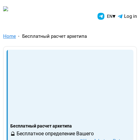
TelegramAds.com — Telegram
▾
Log in
EN
Home
Бесплатный расчет архетипа
Бесплатный расчет архетипа
🔮 Бесплатное определение Вашего