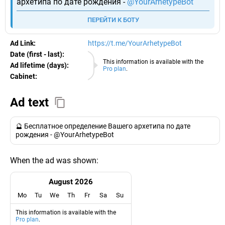
архетипа по дате рождения -
@YourArhetypeBot
ПЕРЕЙТИ К БОТУ
Ad Link:
https://t.me/YourArhetypeBot
Date (first - last):
06.08.2026
This information is available with the
Ad lifetime (days):
Pro plan
.
Cabinet:
EURO
Ad text
🔮 Бесплатное определение Вашего архетипа по дате
рождения - @YourArhetypeBot
When the ad was shown:
August 2026
Mo
Tu
We
Th
Fr
Sa
Su
This information is available with the
Pro plan
.