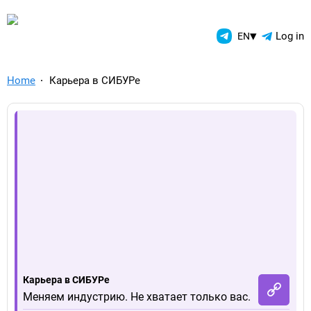
TelegramAds.com — Telegram
▾
Log in
EN
Home
Карьера в СИБУРе
Карьера в СИБУРе
Меняем индустрию. Не хватает только вас.