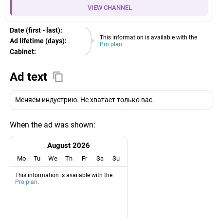
VIEW CHANNEL
Date (first - last):
06.08.2026
This information is available with the
Ad lifetime (days):
Pro plan
.
Cabinet:
EURO
Ad text
Меняем индустрию. Не хватает только вас.
When the ad was shown:
August 2026
Mo
Tu
We
Th
Fr
Sa
Su
This information is available with the
Pro plan
.