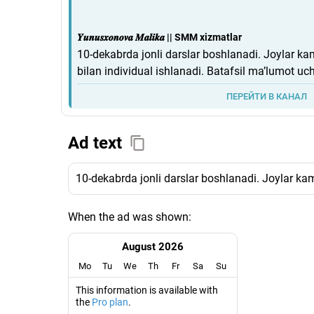
𝒀𝒖𝒏𝒖𝒔𝒙𝒐𝒏𝒐𝒗𝒂 𝑴𝒂𝒍𝒊𝒌𝒂 || SMM xizmatlar
10-dekabrda jonli darslar boshlanadi. Joylar kam
bilan individual ishlanadi. Batafsil ma’lumot uc
ПЕРЕЙТИ В КАНАЛ
Ad text
10-dekabrda jonli darslar boshlanadi. Joylar kam.
When the ad was shown:
August 2026
Mo
Tu
We
Th
Fr
Sa
Su
This information is available with
the
Pro plan
.