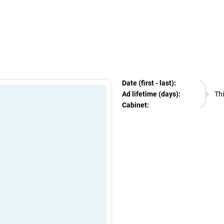
egram Ads Spy
Date (first - last):
08.08.
Ad lifetime (days):
Thi
Cabinet:
EURO