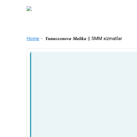
TelegramAds.com — Tel
Home
𝒀𝒖𝒏𝒖𝒔𝒙𝒐𝒏𝒐𝒗𝒂 𝑴𝒂𝒍𝒊𝒌𝒂 || SMM xizmatlar