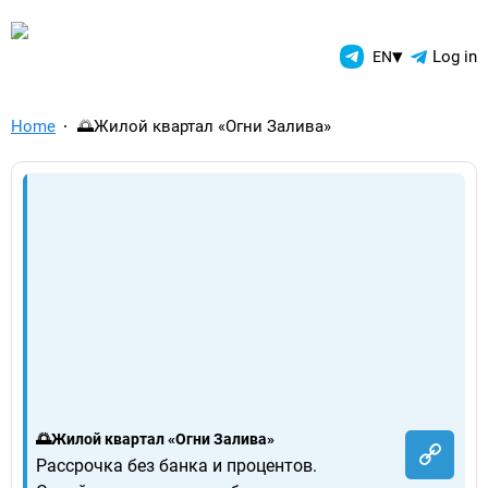
TelegramAds.com — Telegram
▾
Log in
EN
Home
🌅Жилой квартал «Огни Залива»
🌅Жилой квартал «Огни Залива»
Рассрочка без банка и процентов.