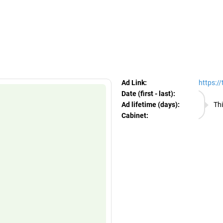
egram Ads Spy
Ad Link:
https:/
Date (first - last):
08.08.
Ad lifetime (days):
Thi
Cabinet:
EURO