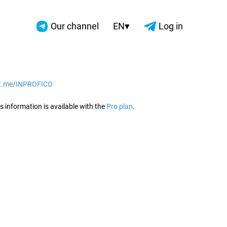
▾
Our channel
EN
Log in
/t.me/INPROFICO
2026
s information is available with the
Pro plan
.