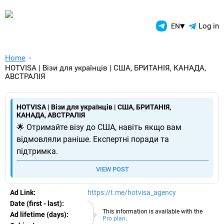
TelegramAds.com — Telegram
▾
Log in
EN
Home
HOTVISA | Візи для українців | США, БРИТАНІЯ, КАНАДА,
АВСТРАЛІЯ
HOTVISA | Візи для українців | США, БРИТАНІЯ,
КАНАДА, АВСТРАЛІЯ
🌟 Отримайте візу до США, навіть якщо вам
відмовляли раніше. Експертні поради та
підтримка.
VIEW POST
Ad Link:
https://t.me/hotvisa_agency
Date (first - last):
06.08.2026
This information is available with the
Ad lifetime (days):
Pro plan
.