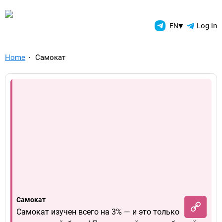
TelegramAds.com — Telegram
▾
Log in
EN
Home
Самокат
Самокат
Самокат изучен всего на 3% — и это только