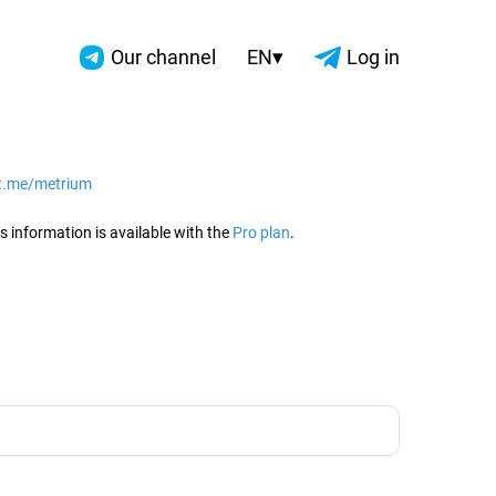
▾
Our channel
EN
Log in
/t.me/metrium
2026
s information is available with the
Pro plan
.