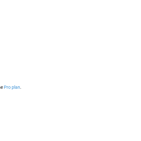
he
Pro plan
.