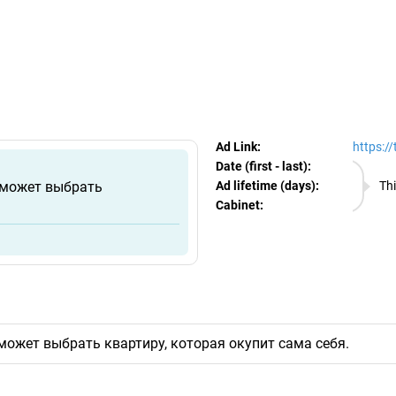
egram Ads Spy
Ad Link:
https:/
Date (first - last):
07.08.
оможет выбрать
Ad lifetime (days):
Thi
Cabinet:
EURO
ожет выбрать квартиру, которая окупит сама себя.