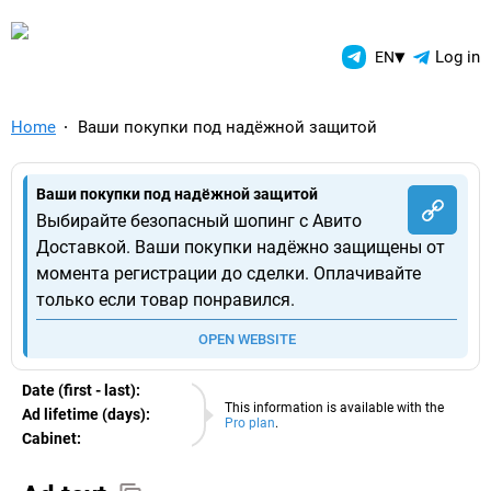
TelegramAds.com — Telegram
▾
Log in
EN
Home
Ваши покупки под надёжной защитой
Ваши покупки под надёжной защитой
Выбирайте безопасный шопинг с Авито
Доставкой. Ваши покупки надёжно защищены от
момента регистрации до сделки. Оплачивайте
только если товар понравился.
OPEN WEBSITE
Date (first - last):
08.08.2026
This information is available with the
Ad lifetime (days):
Pro plan
.
Cabinet:
EURO