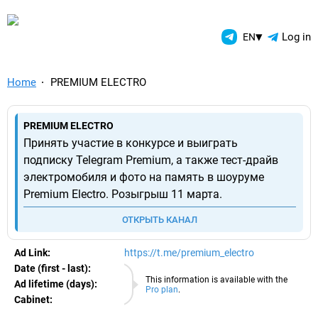
TelegramAds.com — Telegram
▾
Log in
EN
Home
PREMIUM ELECTRO
PREMIUM ELECTRO
Принять участие в конкурсе и выиграть
подписку Telegram Premium, а также тест-драйв
электромобиля и фото на память в шоуруме
Premium Electro. Розыгрыш 11 марта.
ОТКРЫТЬ КАНАЛ
Ad Link:
https://t.me/premium_electro
Date (first - last):
07.08.2026
This information is available with the
Ad lifetime (days):
Pro plan
.
Cabinet:
EURO