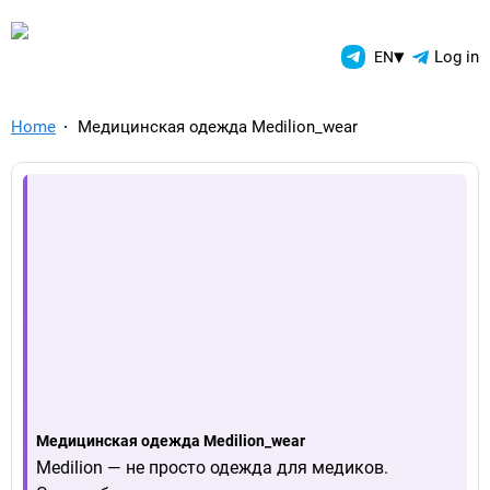
TelegramAds.com — Telegram
▾
Log in
EN
Home
Медицинская одежда Medilion_wear
Медицинская одежда Medilion_wear
Medilion — не просто одежда для медиков.