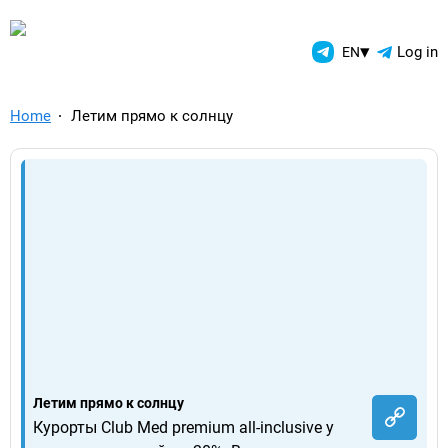
TelegramAds.com — Telegram
▾
Log in
EN
Home
Летим прямо к солнцу
Летим прямо к солнцу
Курорты Club Med premium all-inclusive у