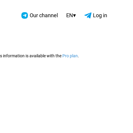
▾
Our channel
EN
Log in
2026
s information is available with the
Pro plan
.