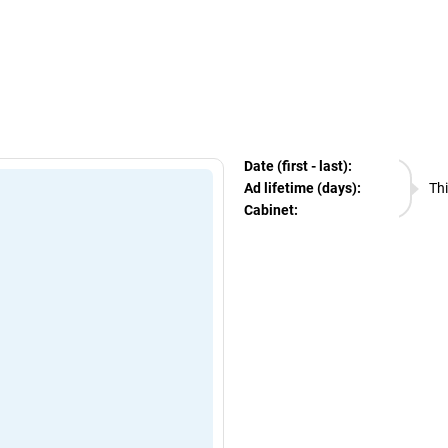
egram Ads Spy
Date (first - last):
06.08.
Ad lifetime (days):
Thi
Cabinet:
EURO