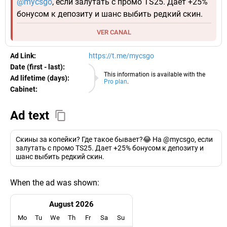
@mycsgo
, если залутать с промо TS25. Дает +25%
бонусом к депозиту и шанс выбить редкий скин.
VER CANAL
Ad Link:
https://t.me/mycsgo
Date (first - last):
10.08.2026
This information is available with the
Ad lifetime (days):
Pro plan
.
Cabinet:
EURO
Ad text
Скины за копейки? Где такое бывает?😂 На @mycsgo, если
залутать с промо TS25. Дает +25% бонусом к депозиту и
шанс выбить редкий скин.
When the ad was shown:
August 2026
Mo
Tu
We
Th
Fr
Sa
Su