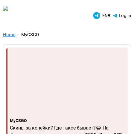
TelegramAds.com — Telegram
▾
Log in
EN
Home
MyCSGO
MyCSGO
Скины за копейки? Где такое бывает?😂 На