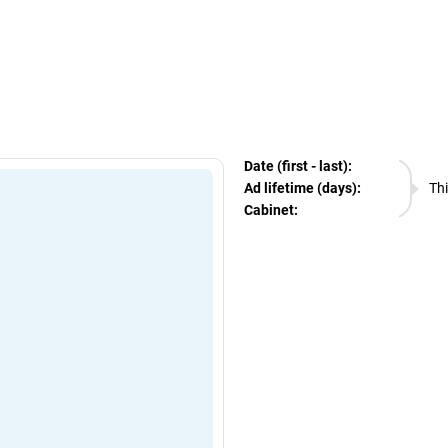
egram Ads Spy
Date (first - last):
07.08.
Ad lifetime (days):
Thi
Cabinet:
EURO