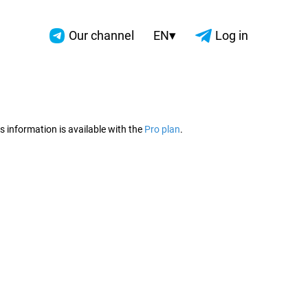
▾
Our channel
EN
Log in
2026
s information is available with the
Pro plan
.