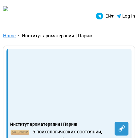
TelegramAds.com — Telegram
▾
Log in
EN
Home
Институт ароматерапии | Париж
Институт ароматерапии | Париж
5 психологических состояний,