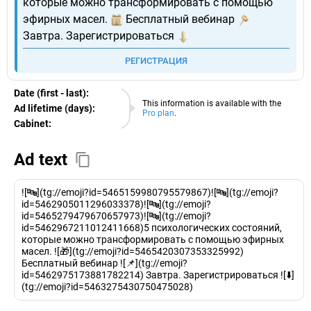
которые можно трансформировать с помощью
эфирных масел.
Бесплатный вебинар
Завтра. Зарегистрироваться
РЕГИСТРАЦИЯ
Date (first - last):
10.08.2026
This information is available with the
Ad lifetime (days):
Pro plan
.
Cabinet:
EURO
Ad text
![🔤](tg://emoji?id=5465159980795579867)![🔤](tg://emoji?
id=5462905011296033378)![🔤](tg://emoji?
id=5465279479670657973)![🔤](tg://emoji?
id=5462967211012411668)5 психологических состояний,
которые можно трансформировать с помощью эфирных
масел. ![🎁](tg://emoji?id=5465420307353325992)
Бесплатный вебинар ![📌](tg://emoji?
id=5462975173881782214) Завтра. Зарегистрироваться ![⬇️]
(tg://emoji?id=5463275430750475028)