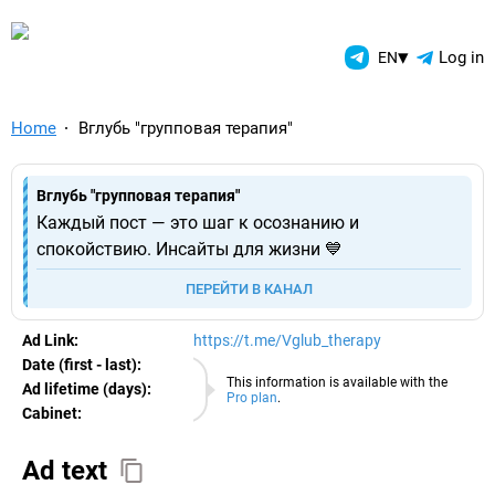
TelegramAds.com — Telegram
▾
Log in
EN
Home
Вглубь "групповая терапия"
Вглубь "групповая терапия"
Каждый пост — это шаг к осознанию и
спокойствию. Инсайты для жизни 💙
ПЕРЕЙТИ В КАНАЛ
Ad Link:
https://t.me/Vglub_therapy
Date (first - last):
06.08.2026
This information is available with the
Ad lifetime (days):
Pro plan
.
Cabinet:
EURO
Ad text