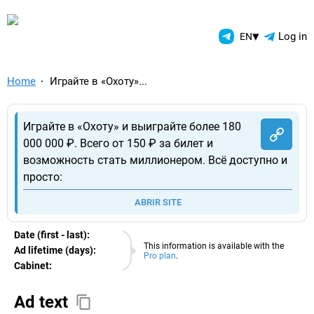
TelegramAds.com — Telegram
▾
Log in
EN
Home
Играйте в «Охоту»...
Играйте в «Охоту» и выиграйте более 180
000 000 ₽. Всего от 150 ₽ за билет и
возможность стать миллионером. Всё доступно и
просто:
ABRIR SITE
Date (first - last):
06.08.2026
This information is available with the
Ad lifetime (days):
Pro plan
.
Cabinet:
EURO
Ad text