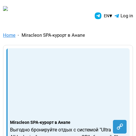
TelegramAds.com — Telegram
▾
Log in
EN
Home
Miracleon SPA-курорт в Анапе
Miracleon SPA-курорт в Анапе
Выгодно бронируйте отдых с системой "Ultra