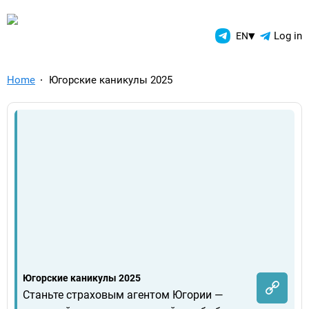
TelegramAds.com — Telegram
▾
Log in
EN
Home
Югорские каникулы 2025
Югорские каникулы 2025
Станьте страховым агентом Югории —