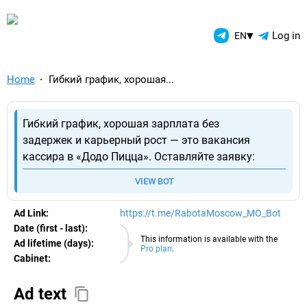
TelegramAds.com — Telegram
▾
Log in
EN
Home
Гибкий график, хорошая...
Гибкий график, хорошая зарплата без
задержек и карьерный рост — это вакансия
кассира в «Додо Пицца». Оставляйте заявку:
VIEW BOT
Ad Link:
https://t.me/RabotaMoscow_MO_Bot
Date (first - last):
07.08.2026
This information is available with the
Ad lifetime (days):
Pro plan
.
Cabinet:
EURO
Ad text