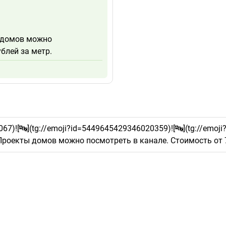
 домов можно
блей за метр.
67)![🔤](tg://emoji?id=5449645429346020359)![🔤](tg://emoji
роекты домов можно посмотреть в канале. Стоимость от 7