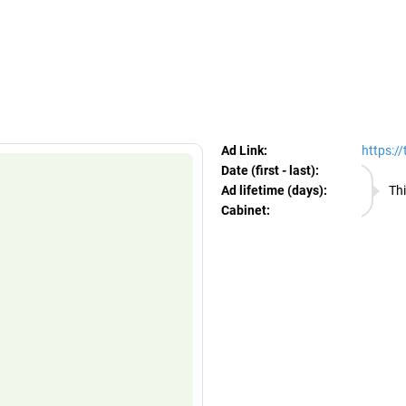
egram Ads Spy
Ad Link:
https:/
Date (first - last):
07.08.
Ad lifetime (days):
Thi
Cabinet:
EURO