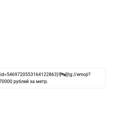
?id=5469720553164122863)![🔤](tg://emoji?
0000 рублей за метр.