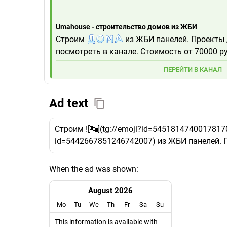
Umahouse - строительство домов из ЖБИ
Строим
из ЖБИ панелей. Проекты
посмотреть в канале. Стоимость от 70000 ру
ПЕРЕЙТИ В КАНАЛ
Ad text
Строим ![🔤](tg://emoji?id=54518147400178170
id=5442667851246742007) из ЖБИ панелей. П
When the ad was shown:
August 2026
Mo
Tu
We
Th
Fr
Sa
Su
This information is available with