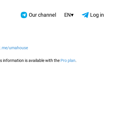
▾
Our channel
EN
Log in
/t.me/umahouse
2026
s information is available with the
Pro plan
.