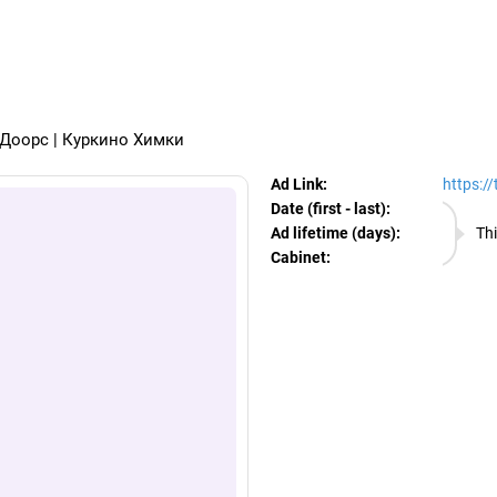
egram Ads Spy
рДоорс | Куркино Химки
Ad Link:
https:/
Date (first - last):
08.08.
Ad lifetime (days):
Thi
Cabinet:
EURO