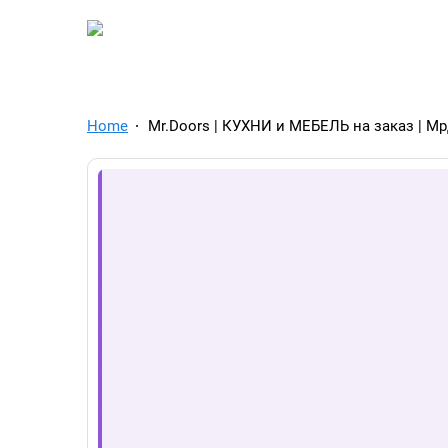
TelegramAds.com — Tel
Home
Mr.Doors | КУХНИ и МЕБЕЛЬ на заказ | М