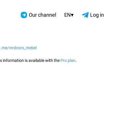
▾
Our channel
EN
Log in
/t.me/mrdoors_mebel
2026
s information is available with the
Pro plan
.