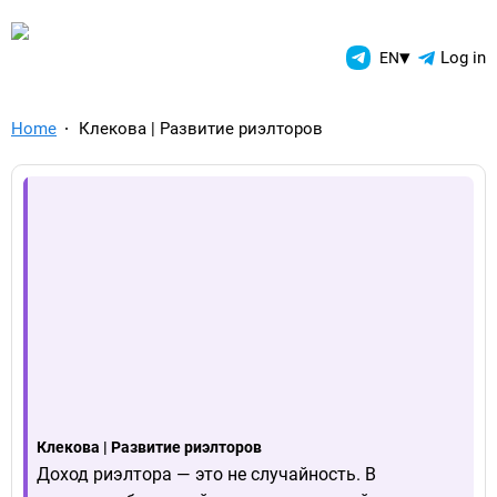
TelegramAds.com — Telegram
▾
Log in
EN
Home
Клекова | Развитие риэлторов
Клекова | Развитие риэлторов
Доход риэлтора — это не случайность. В