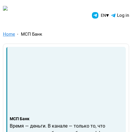
TelegramAds.com — Telegram
▾
Log in
EN
Home
МСП Банк
МСП Банк
Время — деньги. В канале — только то, что