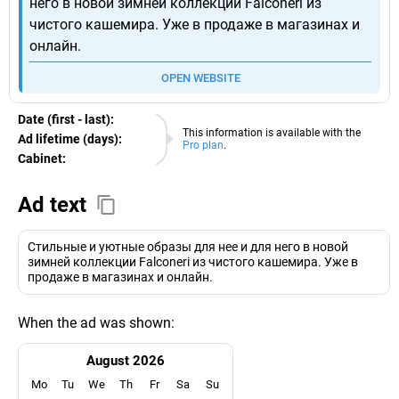
него в новой зимней коллекции Falconeri из
чистого кашемира. Уже в продаже в магазинах и
онлайн.
OPEN WEBSITE
Date (first - last):
10.08.2026
This information is available with the
Ad lifetime (days):
Pro plan
.
Cabinet:
EURO
Ad text
Стильные и уютные образы для нее и для него в новой
зимней коллекции Falconeri из чистого кашемира. Уже в
продаже в магазинах и онлайн.
When the ad was shown:
August 2026
Mo
Tu
We
Th
Fr
Sa
Su