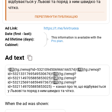
відбувається у Львові та поряд з ним швидко та
чітко.
ПЕРЕГЛЯНУТИ ПУБЛІКАЦІЮ
Ad Link:
https://t.me/lvivtruexa
Date (first - last):
08.08.2026
This information is available with the
Ad lifetime (days):
Pro plan
.
Cabinet:
EURO
Ad text
![1️⃣](tg://emoji?id=5321094506966166574)![2️⃣](tg://emoji?
id=5321331769549530676)![3️⃣](tg://emoji?
id=5321149705885853025)![1️⃣](tg://emoji?
id=5321256916859497367)![3️⃣](tg://emoji?
id=5321149705885853025) — канал про те, що відбувається
у Львові та поряд з ним швидко та чітко.
When the ad was shown: