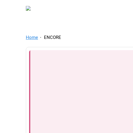
TelegramAds.com — Tel
Home
ENCORE