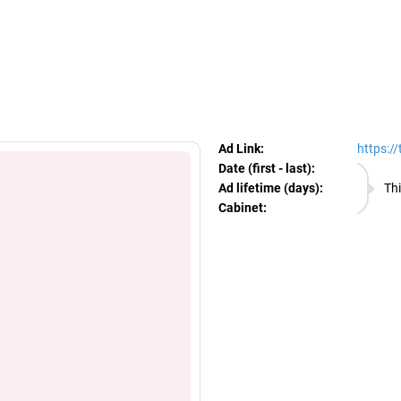
egram Ads Spy
Ad Link:
https:/
Date (first - last):
06.08.
Ad lifetime (days):
Thi
Cabinet:
EURO