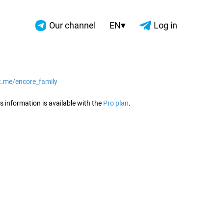
▾
Our channel
EN
Log in
/t.me/encore_family
2026
s information is available with the
Pro plan
.