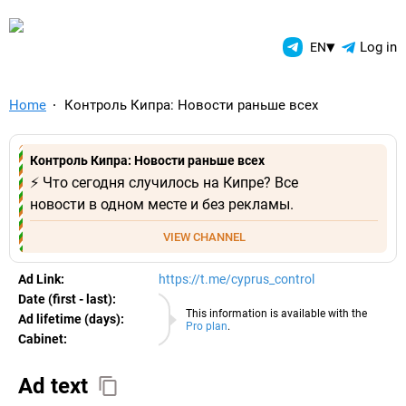
TelegramAds.com — Telegram
▾
Log in
EN
Home
Контроль Кипра: Новости раньше всех
Контроль Кипра: Новости раньше всех
⚡️ Что сегодня случилось на Кипре? Все
новости в одном месте и без рекламы.
VIEW CHANNEL
Ad Link:
https://t.me/cyprus_control
Date (first - last):
06.08.2026
This information is available with the
Ad lifetime (days):
Pro plan
.
Cabinet:
EURO
Ad text