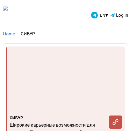
TelegramAds.com — Telegram
▾
Log in
EN
Home
СИБУР
СИБУР
Широкие карьерные возможности для