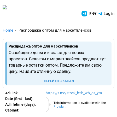
TelegramAds.com — Telegram
▾
Log in
EN
Home
Распродажа оптом для маркетплейсов
Распродажа оптом для маркетплейсов
Освободите деньги и склад для новых
проектов. Селлеры с маркетплейсов продают тут
товарные остатки оптом. Предложите им свою
цену. Найдите отличную сделку.
ПЕРЕЙТИ В КАНАЛ
Ad Link:
https://t.me/stock_b2b_wb_oz_ym
Date (first - last):
08.08.2026
This information is available with the
Ad lifetime (days):
Pro plan
.
Cabinet:
EURO