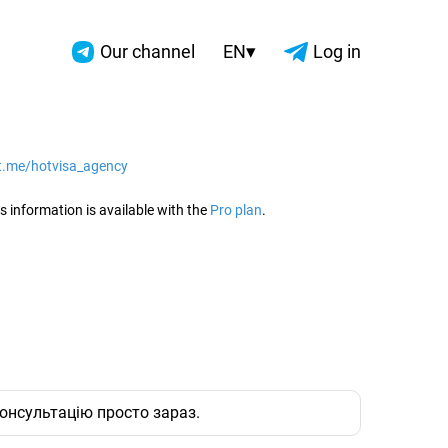
▾
Our channel
EN
Log in
/t.me/hotvisa_agency
2026
s information is available with the
Pro plan
.
онсультацію просто зараз.