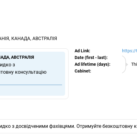
egram Ads Spy
ИТАНІЯ, КАНАДА, АВСТРАЛІЯ
Ad Link:
https:/
АНАДА, АВСТРАЛІЯ
Date (first - last):
08.08.
видко з
Ad lifetime (days):
Thi
Cabinet:
EURO
товну консультацію
швидко з досвідченими фахівцями. Отримуйте безкоштовну к