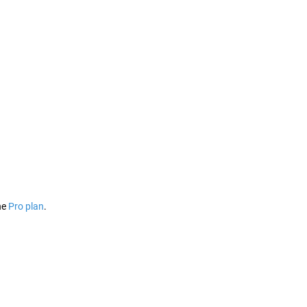
he
Pro plan
.