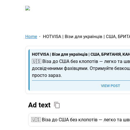
TelegramAds.com — Tel
Home
HOTVISA | Візи для українців | США, БР
HOTVISA | Візи для українців | США, БРИТАНІЯ, К
🇺🇸 Віза до США без клопотів — легко та ш
досвідченими фахівцями. Отримуйте безкош
просто зараз.
VIEW POST
Ad text
🇺🇸 Віза до США без клопотів — легко та 