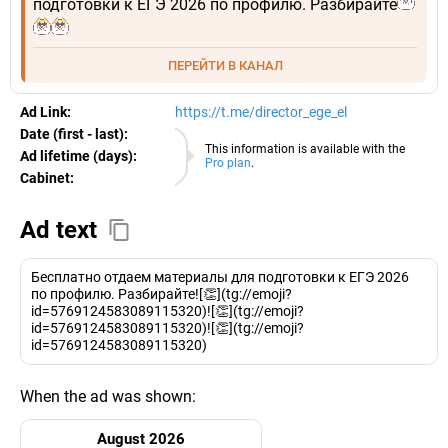
подготовки к ЕГЭ 2026 по профилю. Разбирайте
ПЕРЕЙТИ В КАНАЛ
Ad Link:
https://t.me/director_ege_el
Date (first - last):
09.08.2026
This information is available with the
Ad lifetime (days):
Pro plan
.
Cabinet:
EURO
Ad text
Бесплатно отдаем материалы для подготовки к ЕГЭ 2026
по профилю. Разбирайте![👏](tg://emoji?
id=5769124583089115320)![👏](tg://emoji?
id=5769124583089115320)![👏](tg://emoji?
id=5769124583089115320)
When the ad was shown:
August 2026