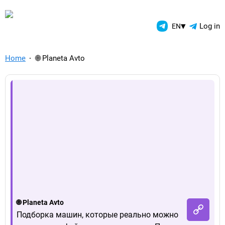
TelegramAds.com — Telegram
▾
Log in
EN
Home
🌐 Planeta Avto
🌐 Planeta Avto
Подборка машин, которые реально можно