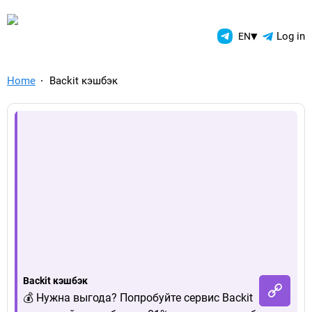
TelegramAds.com — Telegram
▾
Log in
EN
Home
Backit кэшбэк
Backit кэшбэк
💰 Нужна выгода? Попробуйте сервис Backit