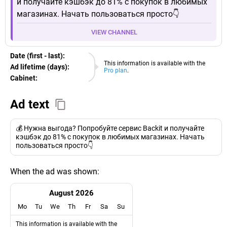
и получайте кэшбэк до 81% с покупок в любимых
магазинах. Начать пользоваться просто👇
VIEW CHANNEL
Date (first - last):
06.08.2026
This information is available with the
Ad lifetime (days):
Pro plan
.
Cabinet:
EURO
Ad text
💰 Нужна выгода? Попробуйте сервис Backit и получайте
кэшбэк до 81% с покупок в любимых магазинах. Начать
пользоваться просто👇
When the ad was shown:
August 2026
Mo
Tu
We
Th
Fr
Sa
Su
This information is available with the