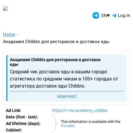
TelegramAds.com — Telegram
▾
Log in
EN
Home
Академия Chibbis для ресторанов и доставок еды
Академия Chibbis для ресторанов и доставок
еды
Средний чек доставок еды в вашем городе:
статистика по средним чекам в 100+ городах от
агрегатора доставок еды Chibbis.
VIEW POST
Ad Link:
https://t.me/academy_chibbis
Date (first - last):
07.08.2026
This information is available with the
Ad lifetime (days):
Pro plan
.
Cabinet:
EURO