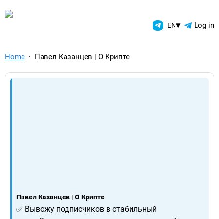
TelegramAds.com — Telegram
▾
Log in
EN
Home
Павел Казанцев | О Крипте
Павел Казанцев | О Крипте
✅ Вывожу подписчиков в стабильный