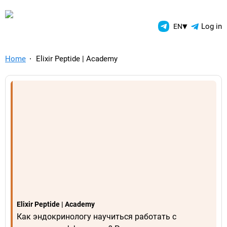
TelegramAds.com — Telegram
▾
Log in
EN
Home
Elixir Peptide | Academy
Elixir Peptide | Academy
Как эндокринологу научиться работать с