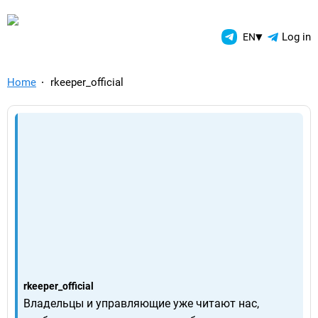
TelegramAds.com — Telegram
▾
Log in
EN
Home
rkeeper_official
rkeeper_official
Владельцы и управляющие уже читают нас,