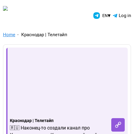
TelegramAds.com — Telegram
▾
Log in
EN
Home
Краснодар | Телетайп
Краснодар | Телетайп
🇷🇺 Наконец-то создали канал про