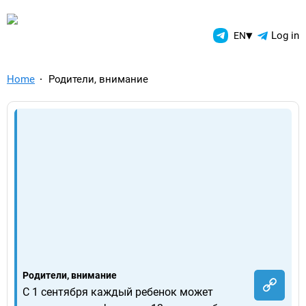
TelegramAds.com — Telegram
▾
Log in
EN
Home
Родители, внимание
Родители, внимание
С 1 сентября каждый ребенок может