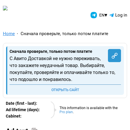
TelegramAds.com — Telegram
▾
Log in
EN
Home
Сначала проверьте, только потом платите
Сначала проверьте, только потом платите
С Авито Доставкой не нужно переживать,
что закажете неудачный товар. Выбирайте,
покупайте, проверяйте и оплачивайте только то,
что подошло и понравилось.
ОТКРЫТЬ САЙТ
Date (first - last):
05.08.2026
This information is available with the
Ad lifetime (days):
Pro plan
.
Cabinet:
EURO