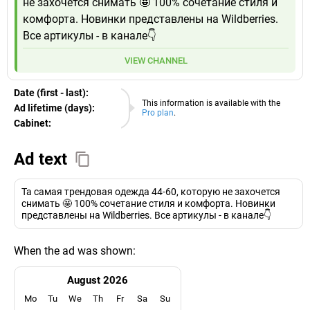
не захочется снимать 🤩 100% сочетание стиля и
комфорта. Новинки представлены на Wildberries.
Все артикулы - в канале👇
VIEW CHANNEL
Date (first - last):
09.08.2026
This information is available with the
Ad lifetime (days):
Pro plan
.
Cabinet:
EURO
Ad text
Та самая трендовая одежда 44-60, которую не захочется
снимать 🤩 100% сочетание стиля и комфорта. Новинки
представлены на Wildberries. Все артикулы - в канале👇
When the ad was shown:
August 2026
Mo
Tu
We
Th
Fr
Sa
Su