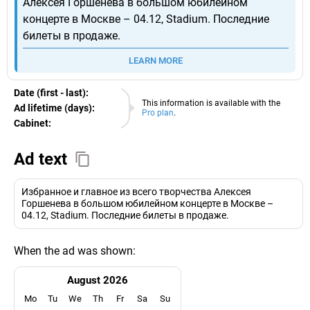
Алексея Горшенева в большом юбилейном
концерте в Москве – 04.12, Stadium. Последние
билеты в продаже.
LEARN MORE
Date (first - last):
07.08.2026
This information is available with the
Ad lifetime (days):
Pro plan
.
Cabinet:
EURO
Ad text
Избранное и главное из всего творчества Алексея
Горшенева в большом юбилейном концерте в Москве –
04.12, Stadium. Последние билеты в продаже.
When the ad was shown:
August 2026
Mo
Tu
We
Th
Fr
Sa
Su