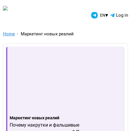
TelegramAds.com — Telegram
▾
Log in
EN
Home
Маркетинг новых реалий
Маркетинг новых реалий
Почему накрутки и фальшивые