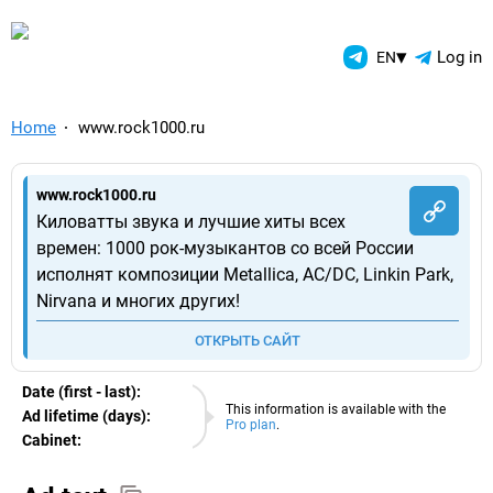
TelegramAds.com — Telegram
▾
Log in
EN
Home
www.rock1000.ru
www.rock1000.ru
Киловатты звука и лучшие хиты всех
времен: 1000 рок-музыкантов со всей России
исполнят композиции Metallica, AC/DC, Linkin Park,
Nirvana и многих других!
ОТКРЫТЬ САЙТ
Date (first - last):
07.08.2026
This information is available with the
Ad lifetime (days):
Pro plan
.
Cabinet:
EURO