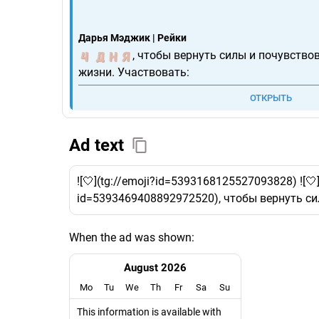
Дарья Мэджик | Рейки
, чтобы вернуть силы и почувство
жизни. Участвовать:
ОТКРЫТЬ
Ad text
![🤍](tg://emoji?id=5393168125527093828) ![🤍
id=5393469408892972520), чтобы вернуть си
When the ad was shown:
August 2026
Mo
Tu
We
Th
Fr
Sa
Su
This information is available with