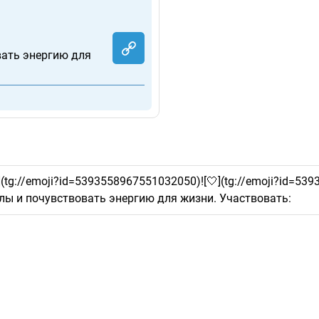
вать энергию для
](tg://emoji?id=5393558967551032050)![🤍](tg://emoji?id=539
лы и почувствовать энергию для жизни. Участвовать: