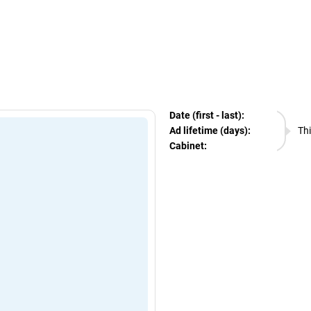
egram Ads Spy
Date (first - last):
06.08.
Ad lifetime (days):
Thi
Cabinet:
EURO