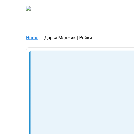
TelegramAds.com — Tel
Home
Дарья Мэджик | Рейки