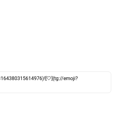
3164380315614976)![🤍](tg://emoji?