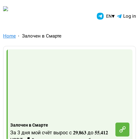
TelegramAds.com — Telegram
▾
Log in
EN
Home
Залочен в Смарте
Залочен в Смарте
За 3 дня мой счёт вырос с 𝟐𝟗,𝟖𝟔𝟑 до 𝟓𝟓,𝟒𝟏𝟐