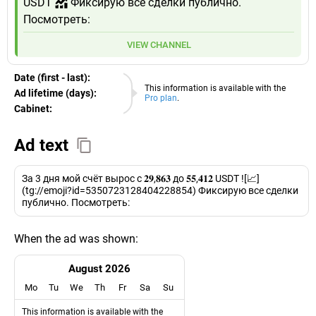
USDT
Фиксирую все сделки публично.
Посмотреть:
VIEW CHANNEL
Date (first - last):
09.08.2026
This information is available with the
Ad lifetime (days):
Pro plan
.
Cabinet:
EURO
Ad text
За 3 дня мой счёт вырос с 𝟐𝟗,𝟖𝟔𝟑 до 𝟓𝟓,𝟒𝟏𝟐 USDT ![📈]
(tg://emoji?id=5350723128404228854) Фиксирую все сделки
публично. Посмотреть:
When the ad was shown:
August 2026
Mo
Tu
We
Th
Fr
Sa
Su
This information is available with the