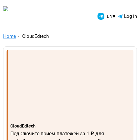
TelegramAds.com — Telegram
▾
Log in
EN
Home
CloudEdtech
CloudEdtech
Подключите прием платежей за 1 ₽ для