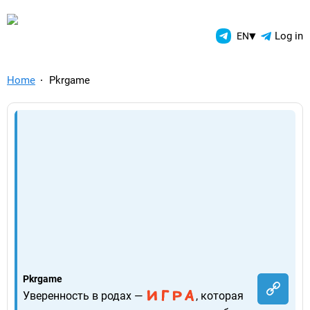
TelegramAds.com — Telegram
▾
Log in
EN
Home
Pkrgame
Pkrgame
Уверенность в родах —
, которая