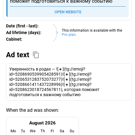
поможет подготовиться к важному событию
OPEN WEBSITE
Date (first - last):
09.08.2026
This information is available with the
Ad lifetime (days):
Pro plan
.
Cabinet:
EURO
Ad text
Уверенность в родах — ![🔸](tg://emoji?
id=5208690539905428591)![🔸](tg://emoji?
id=5206531283752073277)![🔸](tg://emoji?
id=5208661411437228996)![🔸](tg://emoji?
id=5208623018724567811), которая поможет
подготовиться к важному событию
When the ad was shown:
August 2026
Mo
Tu
We
Th
Fr
Sa
Su